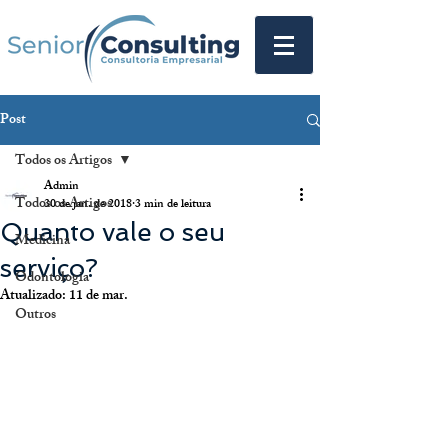
Post
Todos os Artigos
Admin
Todos os Artigos
30 de jan. de 2018
3 min de leitura
Quanto vale o seu
Medicina
serviço?
Odontologia
Atualizado:
11 de mar.
Outros