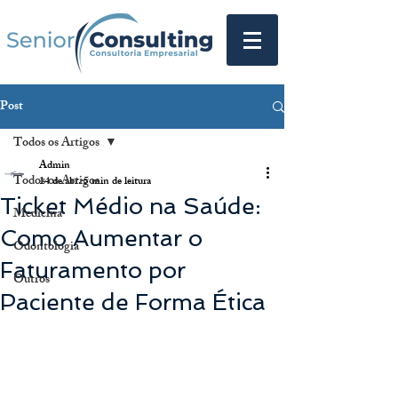
Post
Todos os Artigos
Admin
Todos os Artigos
14 de abr.
5 min de leitura
Ticket Médio na Saúde:
Medicina
Como Aumentar o
Odontologia
Faturamento por
Outros
Paciente de Forma Ética