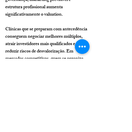
governança, marketing previsível e 
estrutura profissional aumenta 
significativamente o valuation.
Clínicas que se preparam com antecedência 
conseguem negociar melhores múltiplos, 
atrair investidores mais qualificados e 
reduzir riscos de desvalorização. Em 
mercados competitivos, quem se organiza 
primeiro sai na frente — e vende melhor. 
Ao  transformar sua clínica em um negócio 
previsível, rentável e escalável, você não 
apenas aumenta seu valor financeiro, mas 
também cria um ativo sólido e atrativo para 
qualquer investidor.
Para mais informações 
sobre nosso trabalho e 