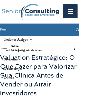
Post
Todos os Artigos
Admin
Todos os Artigos
26 de jan.
4 min de leitura
Valuation Estratégico: O
Medicina
Que Fazer para Valorizar
Odontologia
Sua Clínica Antes de
Outros
Vender ou Atrair
Investidores