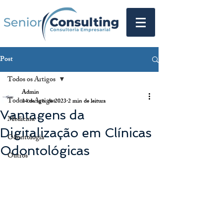
Post
Todos os Artigos
Admin
Todos os Artigos
14 de ago. de 2023
2 min de leitura
Vantagens da
Medicina
Digitalização em Clínicas
Odontologia
Odontológicas
Outros