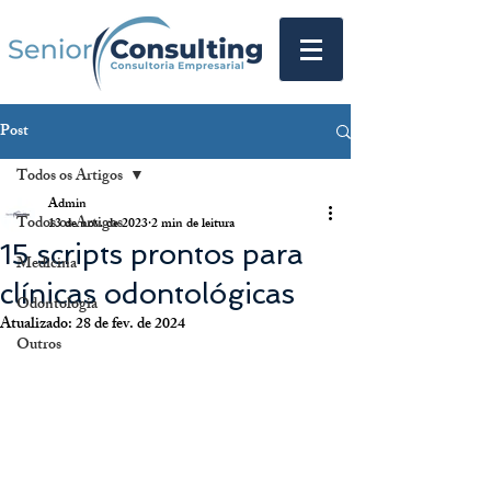
Post
Todos os Artigos
Admin
Todos os Artigos
13 de nov. de 2023
2 min de leitura
15 scripts prontos para
Medicina
clínicas odontológicas
Odontologia
Atualizado:
28 de fev. de 2024
Outros