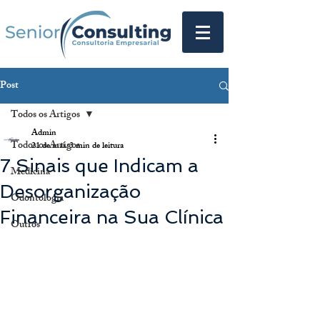
Post
Todos os Artigos
Admin
Todos os Artigos
21 de mai.
3 min de leitura
7 Sinais que Indicam a
Medicina
Desorganização
Odontologia
Financeira na Sua Clínica
Outros