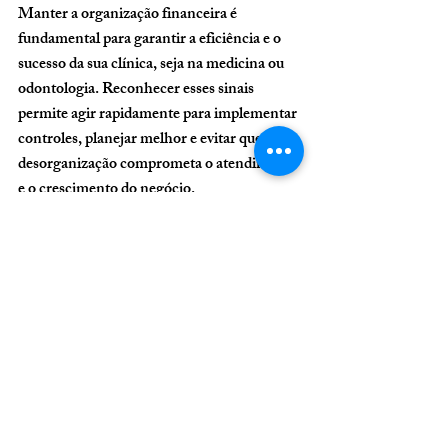
Manter a organização financeira é 
fundamental para garantir a eficiência e o 
sucesso da sua clínica, seja na medicina ou 
odontologia. Reconhecer esses sinais 
permite agir rapidamente para implementar 
controles, planejar melhor e evitar que a 
desorganização comprometa o atendimento 
e o crescimento do negócio.
www.seniorconsulting.com.br
controle financeiro clinica
Organização e otimização do fluxo de atendimento
Organizar financeiro clinica odontológica ou médica
separar contas pessoais das contas do consultório ou clínica
Organização financeira
Tomada de decisões estratégicas em clínicas médicas ou odontológicas
como organizar clinica medica