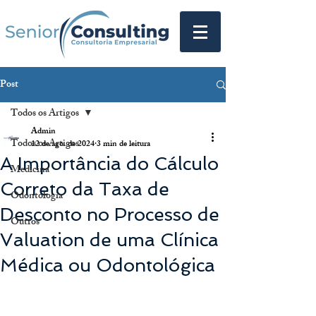
Post
Todos os Artigos
Admin
Todos os Artigos
12 de ago. de 2024
3 min de leitura
A Importância do Cálculo
Medicina
Correto da Taxa de
Odontologia
Desconto no Processo de
Outros
Valuation de uma Clínica
Médica ou Odontológica