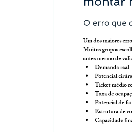
montar h
O erro que d
Um dos maiores erros 
Muitos grupos escolh
antes mesmo de vali
Demanda real
Potencial cirúr
Ticket médio r
Taxa de ocupaçã
Potencial de f
Estrutura de c
Capacidade fin