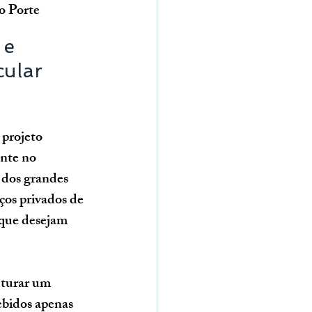
o Porte
 e 
cular 
 projeto 
nte no 
 dos grandes 
ços privados de 
 que desejam 
uturar um 
ebidos apenas 