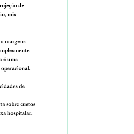
rojeção de 
ão, mix 
om margens 
simplesmente 
a é uma 
 operacional.
cidades de 
ta sobre custos 
ixa hospitalar.