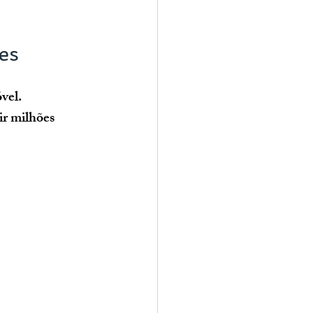
es
vel.
r milhões 