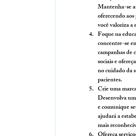
Mantenha-se at
oferecendo aos 
você valoriza a
Foque na educa
concentre-se em
campanhas de co
sociais e ofere
no cuidado da 
pacientes.
Crie uma marca 
Desenvolva uma 
e comunique seus
ajudará a estab
mais reconhecív
Ofereça serviç