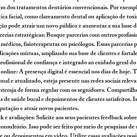
lém dos tratamentos dentários convencionais. Por exempl
tica facial, como clareamento dental ou aplicação de toxi
ação pode atrair um novo público e aumentar a sua base de
erias estratégicas: 
Busque parcerias com outros profissio
médicos, fisioterapeutas ou psicólogos. Essas parcerias 
icações mútuas, ampliando sua base de clientes e fortal
fissional de confiança e integrado ao cuidado geral do
online: 
A presença digital é essencial nos dias de hoje.
onal e atualizado, esteja presente nas redes sociais releva
interaja de forma regular com os seguidores. Compartilh
s de saúde bucal e depoimentos de clientes satisfeitos. Is
putação e atrair novos pacientes.
 e avaliações
: Solicite aos seus pacientes feedback sobre
onsultório. Isso pode ser feito por meio de pesquisas de s
e ou depoimentos em vídeo. Utilize essas avaliações posi