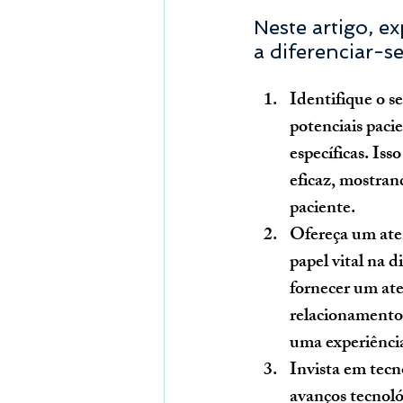
Neste artigo, e
a diferenciar-se
Identifique o s
potenciais paci
específicas. Is
eficaz, mostran
paciente.
Ofereça um ate
papel vital na d
fornecer um ate
relacionamentos
uma experiência
Invista em tecn
avanços tecnoló