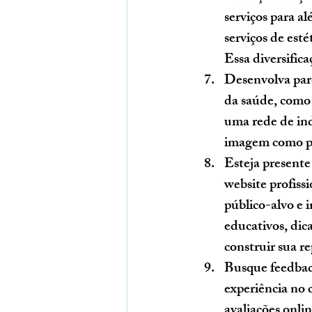
serviços para a
serviços de esté
Essa diversific
Desenvolva parc
da saúde, como 
uma rede de ind
imagem como pro
Esteja presente 
website profissi
público-alvo e 
educativos, dica
construir sua re
Busque feedback
experiência no c
avaliações onlin