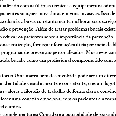
ualizado com as últimas técnicas e equipamentos odonto
pacientes soluções inovadoras e menos invasivas. Isso d
 excelência e busca constantemente melhorar seus serviço
ção e prevenção
: Além de tratar problemas bucais existe
 educar os pacientes sobre a importância da prevenção. 
nscientização, forneça informações úteis por meio de bl
ça programas de prevenção personalizados. Mostre-se co
saúde bucal e como um profissional comprometido com o
forte: 
Uma marca bem desenvolvida pode ser um diferen
identidade visual atraente e consistente, crie um logo
 valores e filosofia de trabalho de forma clara e convinc
elecer uma conexão emocional com os pacientes e a tornar
el e única.
os complementares:
 Considere a possibilidade de expandi