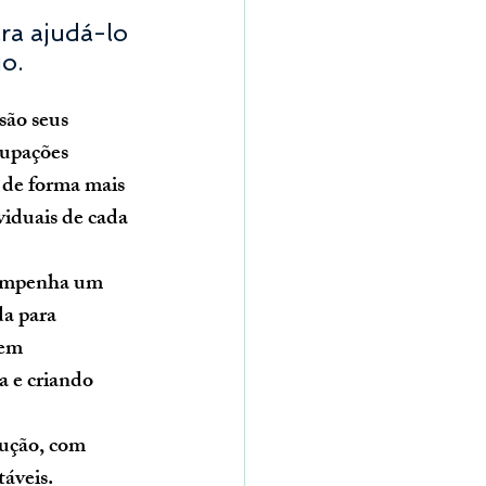
ra ajudá-lo 
io.
são seus 
cupações 
 de forma mais 
iduais de cada 
empenha um 
da para 
 em 
 e criando 
ução, com 
áveis. 