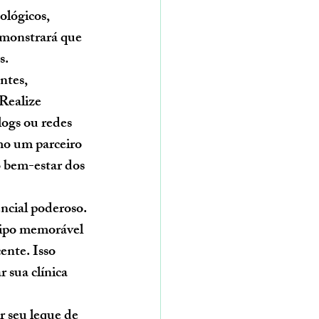
lógicos, 
emonstrará que 
s.
ntes, 
Realize 
ogs ou redes 
mo um parceiro 
 bem-estar dos 
cial poderoso. 
tipo memorável 
ente. Isso 
 sua clínica 
r seu leque de 