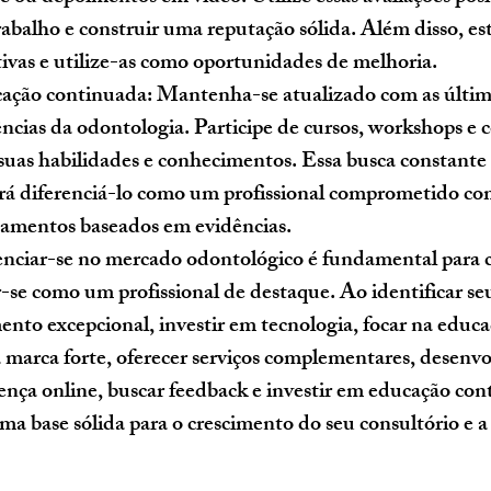
abalho e construir uma reputação sólida. Além disso, est
utivas e utilize-as como oportunidades de melhoria.
cação continuada:
 Mantenha-se atualizado com as última
ências da odontologia. Participe de cursos, workshops e c
suas habilidades e conhecimentos. Essa busca constante 
á diferenciá-lo como um profissional comprometido com
tamentos baseados em evidências.
enciar-se no mercado odontológico é fundamental para c
r-se como um profissional de destaque. Ao identificar seu
nto excepcional, investir em tecnologia, focar na educa
 marca forte, oferecer serviços complementares, desenvol
esença online, buscar feedback e investir em educação con
ma base sólida para o crescimento do seu consultório e a 