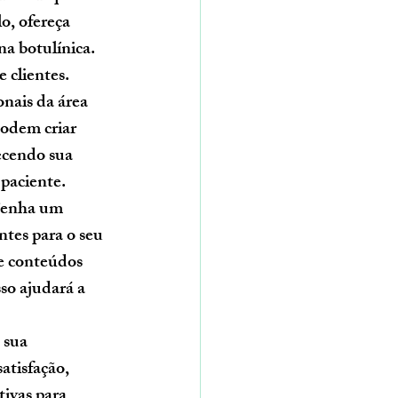
o, ofereça 
na botulínica. 
 clientes.
nais da área 
podem criar 
ecendo sua 
 paciente.
 Tenha um 
ntes para o seu 
e conteúdos 
so ajudará a 
 sua 
atisfação, 
tivas para 