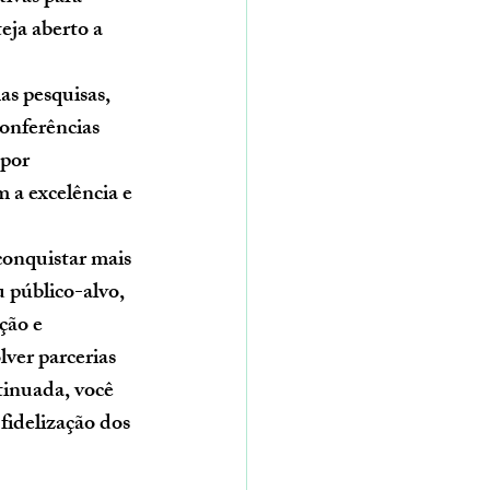
eja aberto a 
s pesquisas, 
onferências 
por 
 a excelência e 
onquistar mais 
 público-alvo, 
ção e 
ver parcerias 
tinuada, você 
fidelização dos 