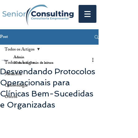
Post
Todos os Artigos
Admin
Todos os Artigos
30 de mai.
3 min de leitura
Desvendando Protocolos
Medicina
Operacionais para
Odontologia
Clínicas Bem-Sucedidas
Outros
e Organizadas