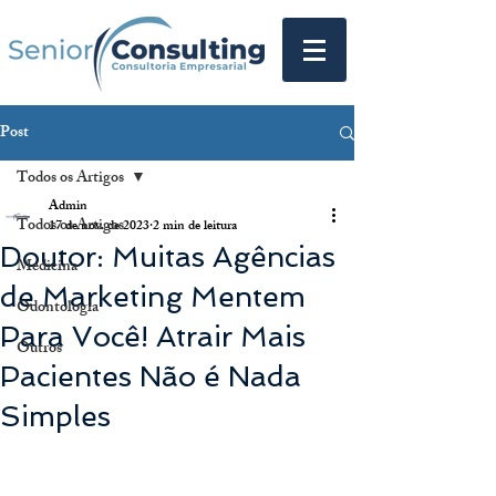
Post
Todos os Artigos
Admin
Todos os Artigos
17 de nov. de 2023
2 min de leitura
Doutor: Muitas Agências
Medicina
de Marketing Mentem
Odontologia
Para Você! Atrair Mais
Outros
Pacientes Não é Nada
Simples