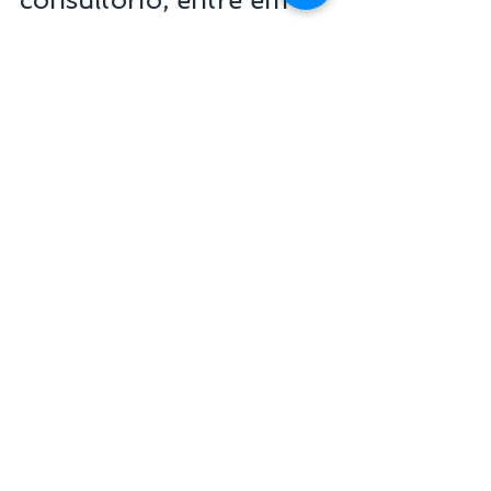
contato!
FALE CONOSCO
Senior Consulting
Referência em gestão de empresas do setor 
de saúde
+55 11 3254-7451
atendimento@seniorconsulting.com.br
captação de pacientes
atrair mais pacientes
atrair pacientes
educar os pacientes
captar pacientes cirurgia plástica
captar pacientes alta renda