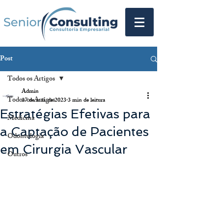
Post
Todos os Artigos
Admin
Todos os Artigos
17 de mai. de 2023
3 min de leitura
Estratégias Efetivas para
Medicina
a Captação de Pacientes
Odontologia
em Cirurgia Vascular
Outros