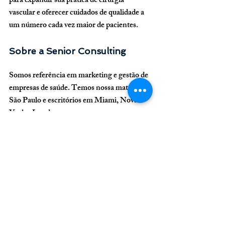
para expandir sua prática de cirurgia 
vascular e oferecer cuidados de qualidade a 
um número cada vez maior de pacientes.
Sobre a Senior Consulting
Somos referência em marketing e gestão de 
empresas de saúde. Temos nossa matriz em 
São Paulo e escritórios em Miami, Nova 
York e Londres.
+55 11 3254 7451
atendimento@seniorconsulting.com.br
atrair mais pacientes
atrair pacientes de cirurgia vascular
marketing cirurgia vascular
Gestão Financeira Terceirizada em Clínicas
marketing angiologia