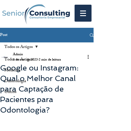
Post
Todos os Artigos
Admin
Todos os Artigos
1 de nov. de 2023
2 min de leitura
Google ou Instagram:
Medicina
Qual o Melhor Canal
Odontologia
para Captação de
Outros
Pacientes para
Odontologia?