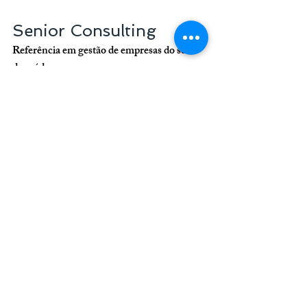
Senior Consulting
Referência em gestão de empresas do setor 
de saúde
+55 11 3254-7451
atendimento@seniorconsulting.com.br
captação de pacientes
atrair mais pacientes
Engajamento
estratégias marketing digital dentistas
resultados satisfatórios
instagram para dentistas
google ads clinica odontologica
atrair e converter pacientes
Odontologia