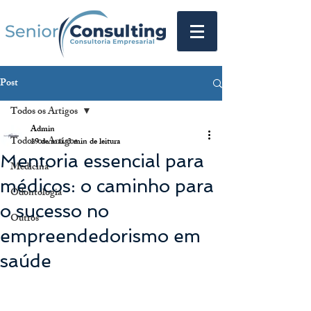
Post
Todos os Artigos
Admin
Todos os Artigos
19 de mai.
3 min de leitura
Mentoria essencial para
Medicina
médicos: o caminho para
Odontologia
o sucesso no
Outros
empreendedorismo em
saúde