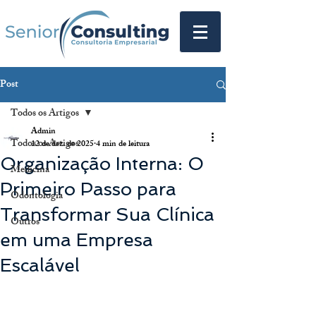
Post
Todos os Artigos
Admin
Todos os Artigos
12 de dez. de 2025
4 min de leitura
Organização Interna: O
Medicina
Primeiro Passo para
Odontologia
Transformar Sua Clínica
Outros
em uma Empresa
Escalável