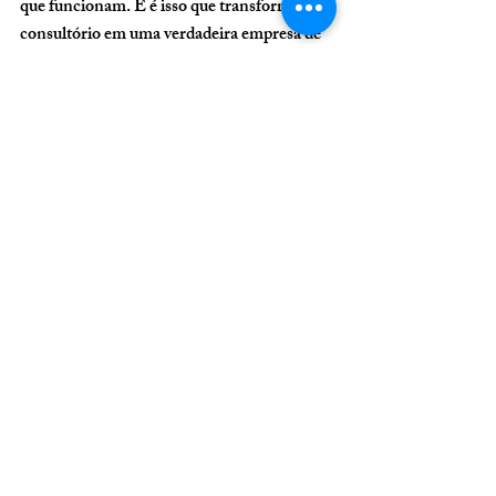
que funcionam. E é isso que transforma um 
consultório em uma verdadeira empresa de 
saúde.
Para mais informações 
sobre nosso trabalho e 
como podemos ajudar 
sua clínica ou 
consultório, entre em 
contato!