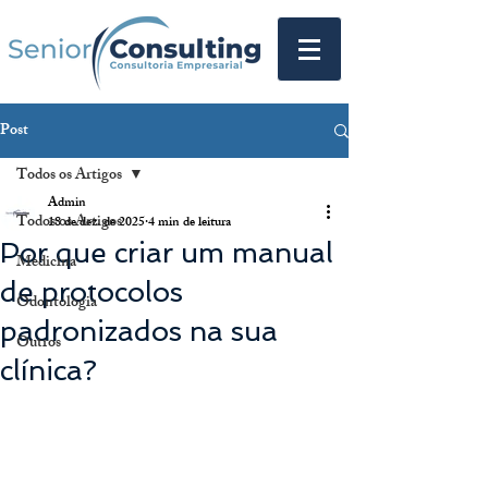
Post
Todos os Artigos
Admin
Todos os Artigos
18 de dez. de 2025
4 min de leitura
Por que criar um manual
Medicina
de protocolos
Odontologia
padronizados na sua
Outros
clínica?