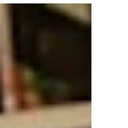
financeiros significativos, mas muitos
médicos, empresários e investidores se
perguntam: quanto um centro cirúrgico
pode faturar por mês? Entender o
potencial de faturamento, o tempo de
retorno do investimento e os fatores que
influenciam esses números é essencial
para quem deseja montar centro cirúrgico
ou ampliar uma estrutura já existente.