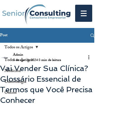
Post
Todos os Artigos
Admin
Todos os Artigos
5 de ago. de 2024
3 min de leitura
Vai Vender Sua Clínica?
Medicina
Glossário Essencial de
Odontologia
Termos que Você Precisa
Outros
Conhecer