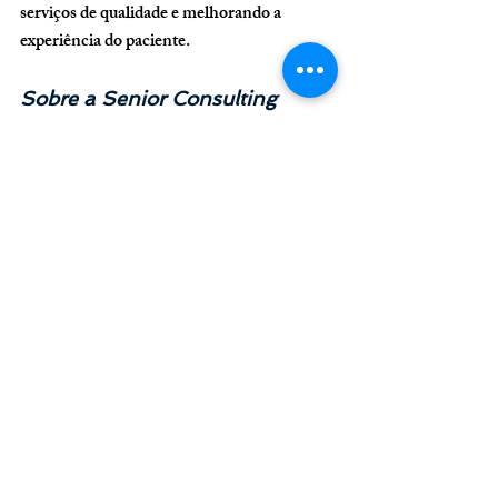
serviços de qualidade e melhorando a 
experiência do paciente.
Sobre a Senior Consulting
Somos referência em marketing e gestão de 
empresas de saúde. Temos nossa matriz em 
São Paulo e escritórios em Miami, Nova 
York e Londres.
+55 11 3254 7451
atendimento@seniorconsulting.com.br
planejamento e controle orçamentário clínica odontológica ou médica
como planejar orçamento clínica odontológica
modelo orçamento anual clínica odontológica
Odontologia