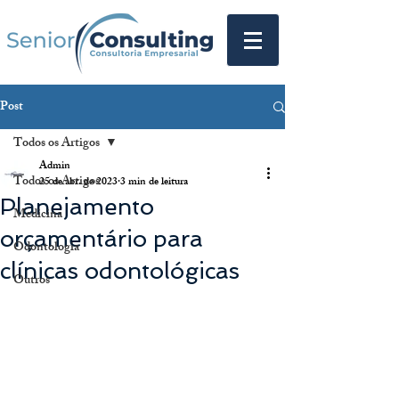
Post
Todos os Artigos
Admin
Todos os Artigos
25 de abr. de 2023
3 min de leitura
Planejamento
Medicina
orçamentário para
Odontologia
clínicas odontológicas
Outros